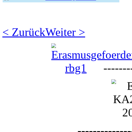
< Zurück
Weiter >
--------
--------------