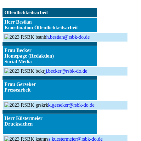
Öffentlichkeitsarbeit
Herr Bestian
Koordination Öffentlichkeitsarbeit
h.bestian@rsbk-do.de
Frau Becker
Homepage (Redaktion)
Social Media
j.becker@rsbk-do.de
Frau Gerseker
Pressearbeit
k.gerseker@rsbk-do.de
Herr Küstermeier
Drucksachen
s.kuestermeier@rsbk-do.de