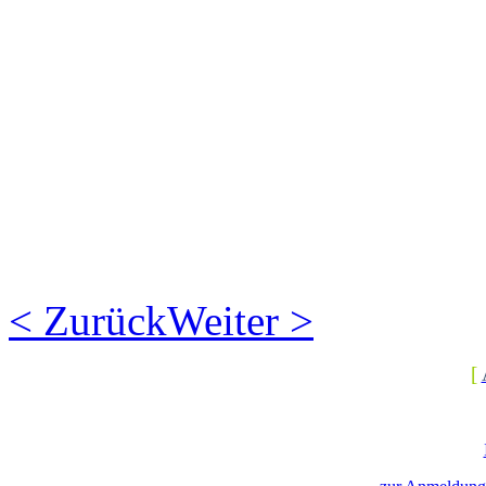
< Zurück
Weiter >
[