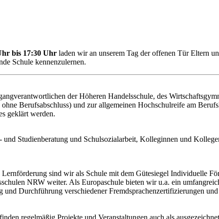
Uhr bis 17:30 Uhr
laden wir an unserem Tag der offenen Tür Eltern und
ende Schule kennenzulernen.
gangverantwortlichen der Höheren Handelsschule, des Wirtschaftsgym
 ohne Berufsabschluss) und zur allgemeinen Hochschulreife am Berufs
es geklärt werden.
s- und Studienberatung und Schulsozialarbeit, Kolleginnen und Kolleg
Lernförderung sind wir als Schule mit dem Gütesiegel Individuelle Fö
schulen NRW weiter. Als Europaschule bieten wir u.a. ein umfangrei
ng und Durchführung verschiedener Fremdsprachenzertifizierungen und
finden regelmäßig Projekte und Veranstaltungen auch als ausgezeichn